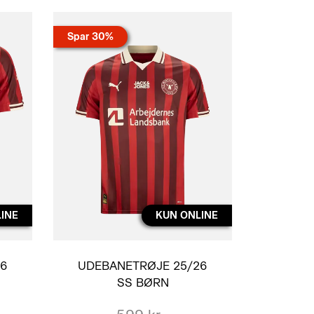
Spar 30%
INE
KUN ONLINE
26
UDEBANETRØJE 25/26
SS BØRN