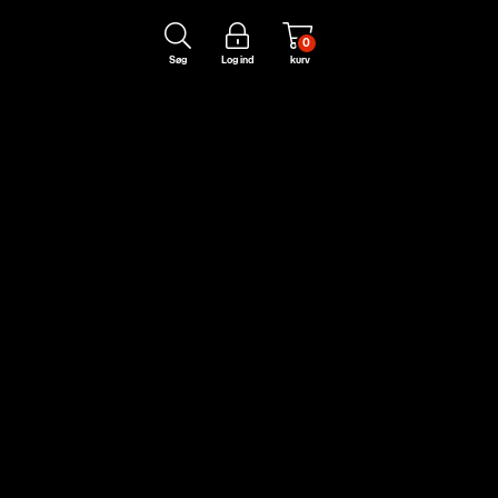
0
Søg
Log ind
kurv