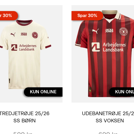
r 30%
Spar 30%
KUN ONLINE
KUN ONL
TREDJETRØJE 25/26
UDEBANETRØJE 25/
SS BØRN
SS VOKSEN