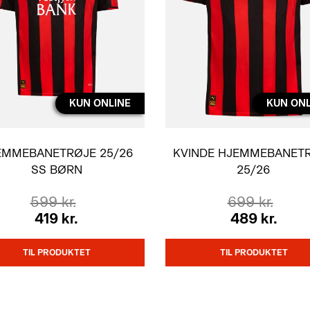
KUN ONLINE
KUN ONL
EMMEBANETRØJE 25/26
KVINDE HJEMMEBANET
SS BØRN
25/26
VOKSEN
599 kr.
699 kr.
419 kr.
489 kr.
TIL PRODUKTET
TIL PRODUKTET