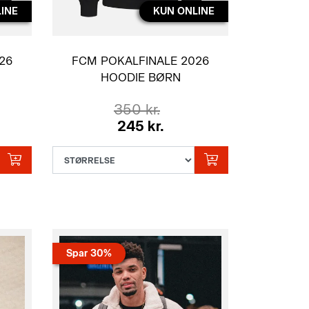
INE
KUN ONLINE
26
FCM POKALFINALE 2026
HOODIE BØRN
350 kr.
245 kr.
Spar 30%