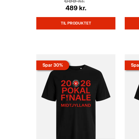
699 kr.
489 kr.
TIL PRODUKTET
Spar 30%
Spa