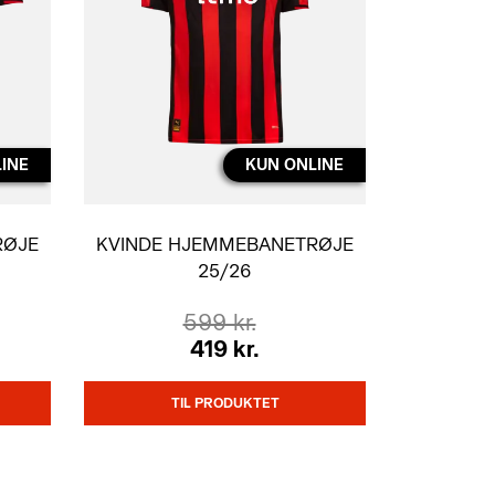
INE
KUN ONLINE
RØJE
KVINDE HJEMMEBANETRØJE
25/26
BØRN
599 kr.
419 kr.
TIL PRODUKTET