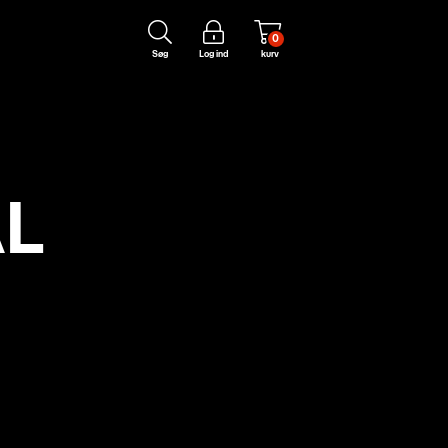
0
Søg
Log ind
kurv
L