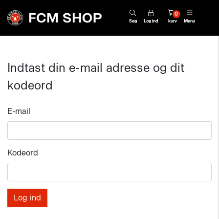
0
Søg
Log ind
kurv
Menu
Indtast din e-mail adresse og dit
kodeord
E-mail
Kodeord
Log ind