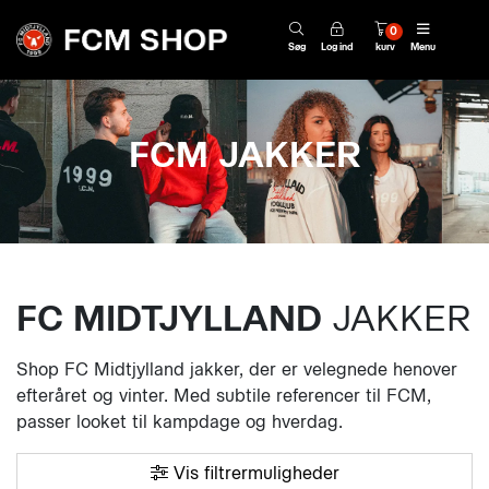
0
Søg
Log ind
kurv
Menu
FCM JAKKER
FC MIDTJYLLAND
JAKKER
Shop FC Midtjylland jakker, der er velegnede henover
efteråret og vinter. Med subtile referencer til FCM,
passer looket til kampdage og hverdag.
Vis filtrermuligheder