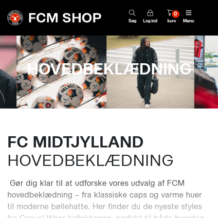
0
Søg
Log ind
kurv
Menu
HOVEDBEKLÆDNING
FC MIDTJYLLAND
HOVEDBEKLÆDNING
Gør dig klar til at udforske vores udvalg af FCM
hovedbeklædning – fra klassiske caps og varme huer
til moderne bøllehatte. Her finder du de nyeste styles