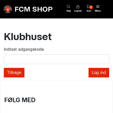
0
Søg
Log ind
kurv
Menu
Klubhuset
Indtast adgangskode
Tilbage
FØLG MED