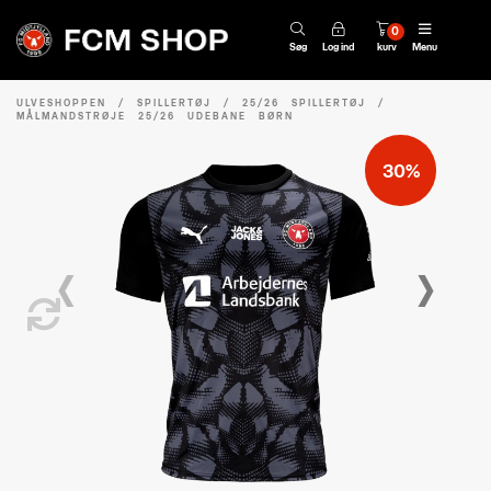
0
Søg
Log ind
kurv
Menu
ULVESHOPPEN
/
SPILLERTØJ
/
25/26 SPILLERTØJ
/
MÅLMANDSTRØJE 25/26 UDEBANE BØRN
30%
‹
›