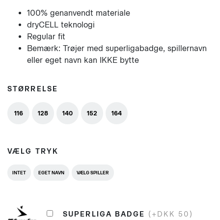
100% genanvendt materiale
dryCELL teknologi
Regular fit
Bemærk: Trøjer med superligabadge, spillernavn
eller eget navn kan IKKE bytte
STØRRELSE
116
128
140
152
164
VÆLG TRYK
INTET
EGET NAVN
VÆLG SPILLER
SUPERLIGA BADGE
(+DKK 50)