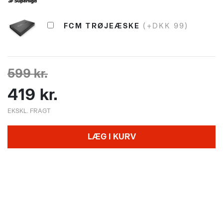
FCM TRØJEÆSKE
(+DKK 99)
599 kr.
419 kr.
EKSKL. FRAGT
LÆG I KURV