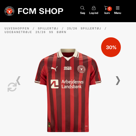
0
Søg
Log ind
kurv
Menu
ULVESHOPPEN
/
SPILLERTØJ
/
25/26 SPILLERTØJ
/
UDEBANETRØJE 25/26 SS BØRN
30%
‹
›