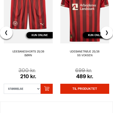
‹
›
KUN ONLINE
KUN ONLINE
UDEBANESHORTS 25/26
UDEBANETRØJE 25/26
BØRN
SS VOKSEN
300 kr.
699 kr.
210 kr.
489 kr.
TIL PRODUKTET