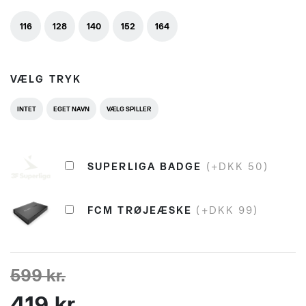
116
128
140
152
164
VÆLG TRYK
INTET
EGET NAVN
VÆLG SPILLER
SUPERLIGA BADGE
(+DKK 50)
FCM TRØJEÆSKE
(+DKK 99)
599 kr.
419 kr.