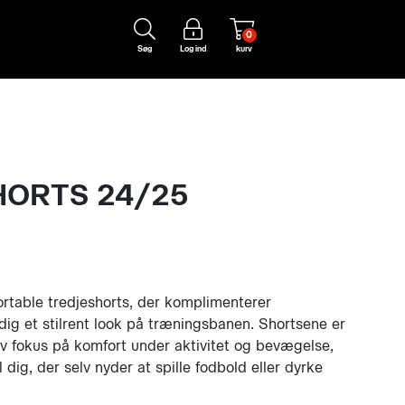
0
Søg
Log ind
kurv
HORTS 24/25
ortable tredjeshorts, der komplimenterer
 dig et stilrent look på træningsbanen. Shortsene er
v fokus på komfort under aktivitet og bevægelse,
l dig, der selv nyder at spille fodbold eller dyrke