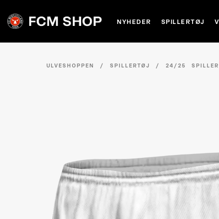
NYHEDER
SPILLERTØJ
ULVESHOPPEN
/
SPILLERTØJ
/
24/25 SPILLE