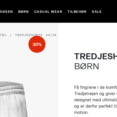
VOKSEN
BØRN
CASUAL WEAR
TILBEHØR
SALE
RTØJ
/
TREDJESHORTS 24/25 BØRN
30%
TREDJES
BØRN
Få fingrene i de komf
Tredjetrøjen og giver
designet med ultimati
og er derfor perfekt ti
motion.