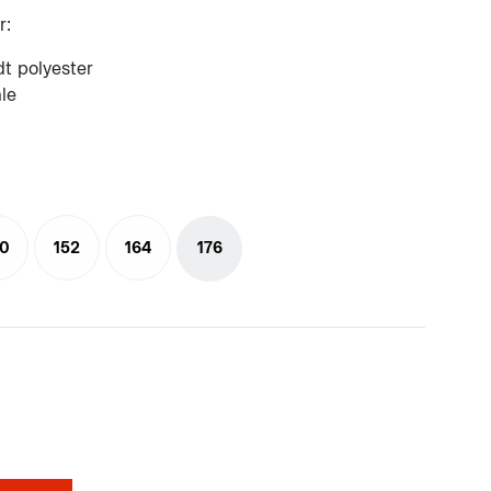
r:
t polyester
le
40
152
164
176