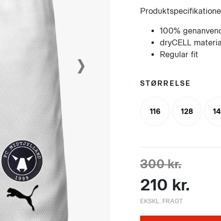
Produktspecifikatione
100% genanvend
dryCELL materia
›
Regular fit
STØRRELSE
116
128
1
300 kr.
210 kr.
EKSKL. FRAGT