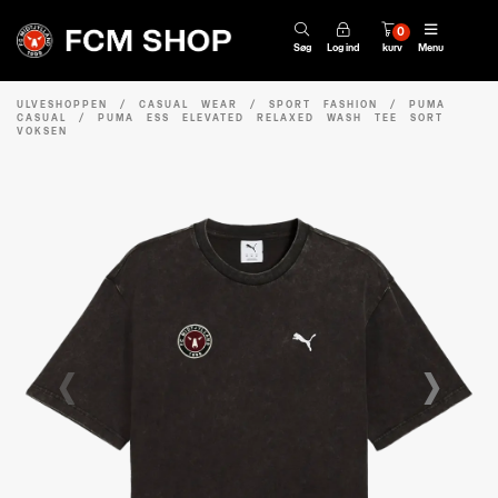
0
Søg
Log ind
kurv
Menu
ULVESHOPPEN
/
CASUAL WEAR
/
SPORT FASHION
/
PUMA
CASUAL
/
PUMA ESS ELEVATED RELAXED WASH TEE SORT
VOKSEN
‹
›