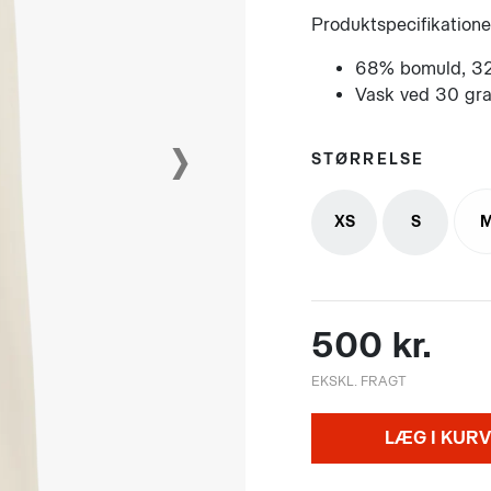
Produktspecifikatione
68% bomuld, 32
Vask ved 30 gr
›
STØRRELSE
XS
S
500 kr.
EKSKL. FRAGT
LÆG I KURV