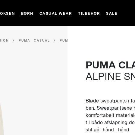
VOKSEN
BØRN
CASUAL WEAR
TILBEHØR
SALE
HION
/
PUMA CASUAL
/
PUMA
PUMA CL
ALPINE 
Bløde sweatpants i f
ben. Sweatpantsene ha
komfortabelt material
til både afslapning 
stil går hånd i hånd.