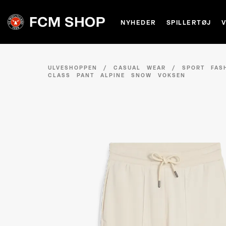
NYHEDER
SPILLERTØJ
ULVESHOPPEN
/
CASUAL WEAR
/
SPORT FAS
CLASS PANT ALPINE SNOW VOKSEN