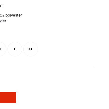
r:
% polyester
ader
M
L
XL