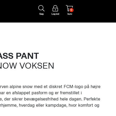
0
Søg
Log ind
kurv
ASS PANT
SNOW VOKSEN
arven alpine snow med et diskret FCM-logo på højre
r en afslappet pasform og er fremstillet i
e, der sikrer bevægelsesfrihed hele dagen. Perfekte
derhjemme, hverdag eller kampdage, hvor komfort og