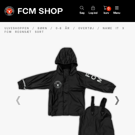
0
Søg
Log ind
kurv
Menu
ULVESHOPPEN
/
BØRN
/
0-8 ÅR
/
OVERTØJ
/
NAME IT X
FCM REGNSÆT SORT
‹
›