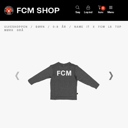
0
Søg
Log ind
kurv
Menu
ULVESHOPPEN
/
BØRN
/
0-8 ÅR
/
NAME IT X FCM LS TOP
MØRK GRÅ
‹
›