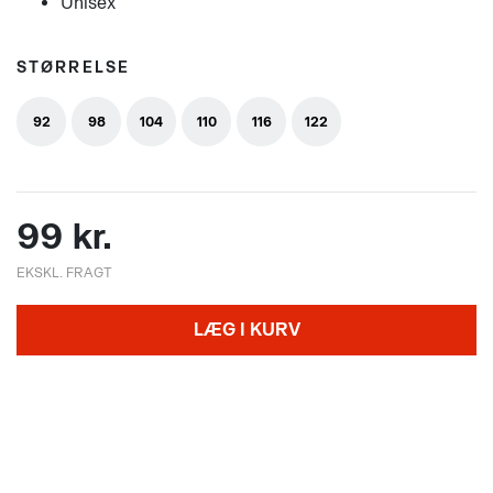
Unisex
STØRRELSE
92
98
104
110
116
122
99 kr.
EKSKL. FRAGT
LÆG I KURV