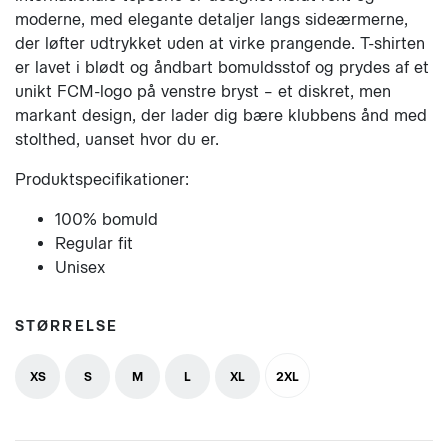
moderne, med elegante detaljer langs sideærmerne,
der løfter udtrykket uden at virke prangende. T-shirten
er lavet i blødt og åndbart bomuldsstof og prydes af et
unikt FCM-logo på venstre bryst – et diskret, men
markant design, der lader dig bære klubbens ånd med
stolthed, uanset hvor du er.
Produktspecifikationer:
100% bomuld
Regular fit
Unisex
STØRRELSE
XS
S
M
L
XL
2XL