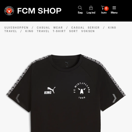
0
Søg
Log ind
kurv
Menu
ULVESHOPPEN
/
CASUAL WEAR
/
CASUAL SERIER
/
KING
TRAVEL
/
KING TRAVEL T-SHIRT SORT VOKSEN
‹
›