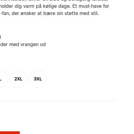
older dig varm på kølige dage. Et must-have for
-fan, der ønsker at bære sin støtte med stil.
d
ader med vrangen ud
L
2XL
3XL