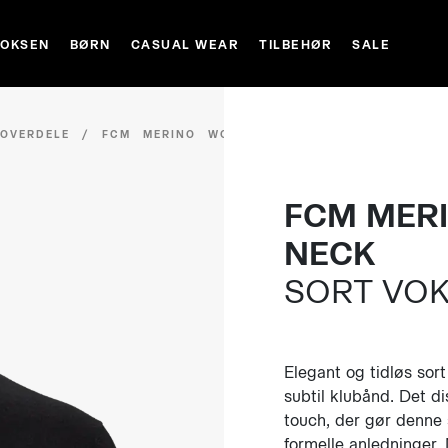
VOKSEN
BØRN
CASUAL WEAR
TILBEHØR
SALE
/
OVERDELE
/
FCM MERINO WOOL
FCM MER
NECK
SORT VO
Elegant og tidløs sor
subtil klubånd. Det di
touch, der gør denne 
formelle anledninger.