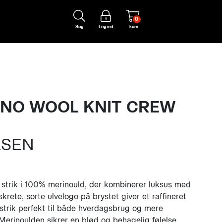
0
Søg
Log ind
kurv
INO WOOL KNIT CREW
KSEN
t strik i 100% merinould, der kombinerer luksus med
skrete, sorte ulvelogo på brystet giver et raffineret
strik perfekt til både hverdagsbrug og mere
 Merinoulden sikrer en blød og behagelig følelse,