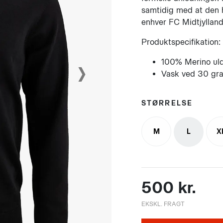
samtidig med at den h
enhver FC Midtjylland
Produktspecifikation:
›
100% Merino ul
Vask ved 30 gr
STØRRELSE
M
L
X
500 kr.
EKSKL. FRAGT