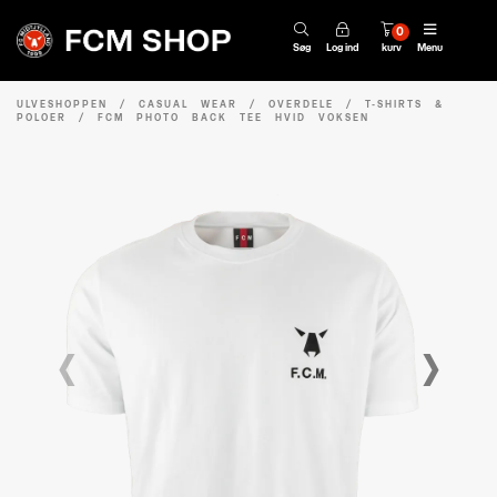
0
Søg
Log ind
kurv
Menu
ULVESHOPPEN
/
CASUAL WEAR
/
OVERDELE
/
T-SHIRTS &
POLOER
/
FCM PHOTO BACK TEE HVID VOKSEN
‹
›