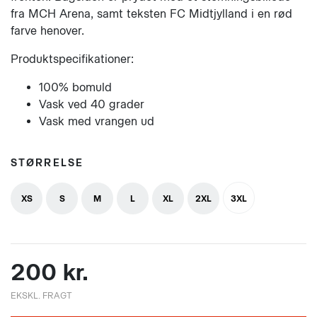
fra MCH Arena, samt teksten FC Midtjylland i en rød
farve henover.
Produktspecifikationer:
100% bomuld
Vask ved 40 grader
Vask med vrangen ud
STØRRELSE
XS
S
M
L
XL
2XL
3XL
200 kr.
EKSKL. FRAGT