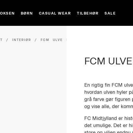
VOKSEN
BØRN
CASUAL WEAR
TILBEHØR
SALE
ET
/
INTERIØR
/
FCM ULVE FIGUR,
FCM ULVE
En rigtig fin FCM ulvef
hvordan ulven hyler 
grå farve gør figuren
og vise alle, der komm
FC Midtjylland er his
det umulige. Det er h
store og viljen endnu 