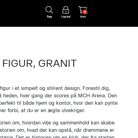
0
Søg
Log ind
kurv
 FIGUR, GRANIT
igur i et simpelt og stilrent design. Forestil dig,
på heden, hver gang der scores på MCH Arena. Den
 perfekt til både hjem og kontor, hvor den kan pynte
er forbi, at du er en ægte ulvekriger.
torien om, hvordan vilje og sammenhold kan skabe
istorien om, hvad der kan opstå, når drømmene er
større. Det er historien om en klub, der fra starten