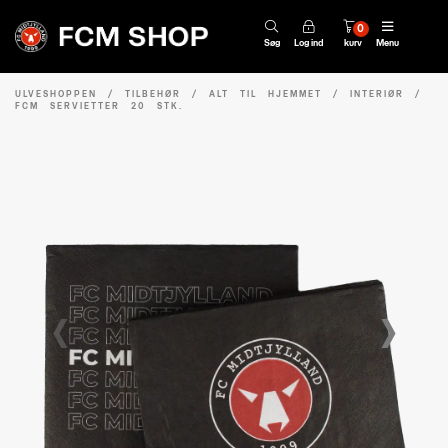
0
Søg
Log ind
kurv
Menu
ULVESHOPPEN
/
TILBEHØR
/
ALT TIL HJEMMET
/
INTERIØR
/
FCM SERVIETTER 20 STK.
‹
›