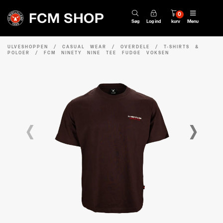
0
Søg
Log ind
kurv
Menu
ULVESHOPPEN
/
CASUAL WEAR
/
OVERDELE
/
T-SHIRTS &
POLOER
/
FCM NINETY NINE TEE FUDGE VOKSEN
‹
›