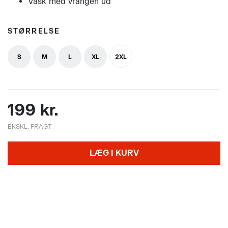
Vask med vrangen ud
STØRRELSE
S
M
L
XL
2XL
199 kr.
EKSKL. FRAGT
LÆG I KURV