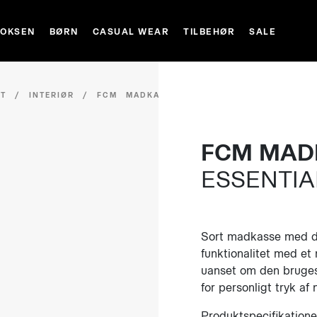
VOKSEN
BØRN
CASUAL WEAR
TILBEHØR
SALE
ET
/
INTERIØR
/
FCM MADKASSE
FCM MAD
ESSENTIA
Sort madkasse med de
funktionalitet med et
uanset om den bruges 
for personligt tryk af
Produktspecifikatione