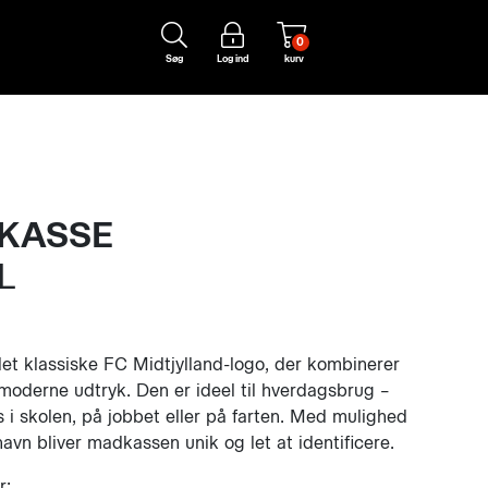
0
Søg
Log ind
kurv
KASSE
L
t klassiske FC Midtjylland-logo, der kombinerer
 moderne udtryk. Den er ideel til hverdagsbrug –
i skolen, på jobbet eller på farten. Med mulighed
 navn bliver madkassen unik og let at identificere.
r: