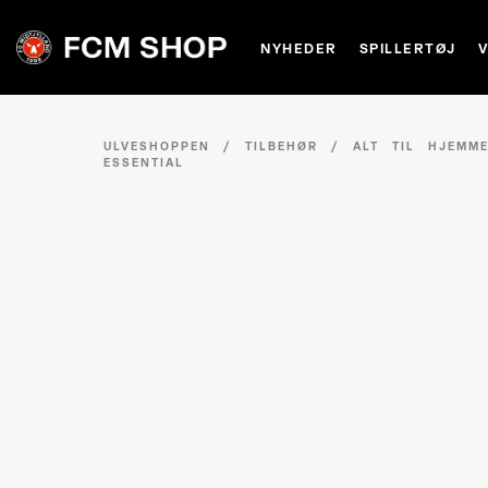
NYHEDER
SPILLERTØJ
ULVESHOPPEN
/
TILBEHØR
/
ALT TIL HJEMM
ESSENTIAL