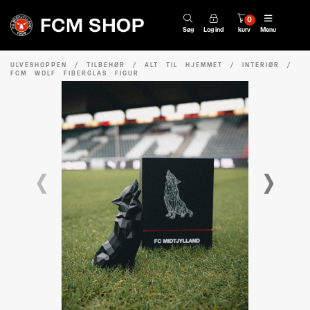
0
Søg
Log ind
kurv
Menu
ULVESHOPPEN
/
TILBEHØR
/
ALT TIL HJEMMET
/
INTERIØR
/
FCM WOLF FIBERGLAS FIGUR
‹
›