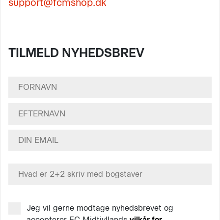
support@fcmshop.dk
TILMELD NYHEDSBREV
Jeg vil gerne modtage nyhedsbrevet og
accepterer FC Midtjyllands
vilkår for