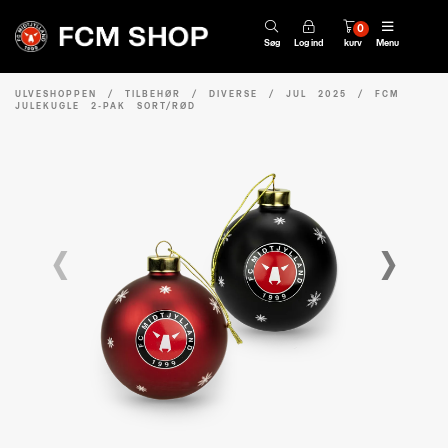
0
Søg
Log ind
kurv
Menu
ULVESHOPPEN
/
TILBEHØR
/
DIVERSE
/
JUL 2025
/
FCM
JULEKUGLE 2-PAK SORT/RØD
‹
›