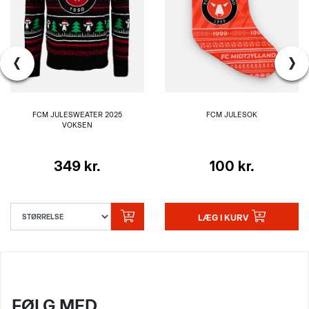
‹
›
FCM JULESWEATER 2025
FCM JULESOK
VOKSEN
349 kr.
100 kr.
LÆG I KURV
FØLG MED