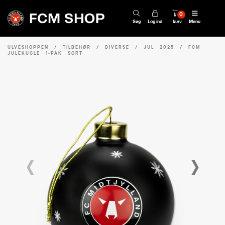
0
Søg
Log ind
kurv
Menu
ULVESHOPPEN
/
TILBEHØR
/
DIVERSE
/
JUL 2025
/
FCM
JULEKUGLE 1-PAK SORT
‹
›