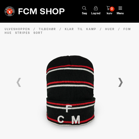
0
Søg
Log ind
kurv
Menu
ULVESHOPPEN
/
TILBEHØR
/
KLAR TIL KAMP
/
HUER
/
FCM
HUE STRIPES SORT
‹
›