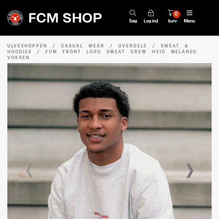
0
Søg
Log ind
kurv
Menu
ULVESHOPPEN
/
CASUAL WEAR
/
OVERDELE
/
SWEAT &
HOODIES
/
FCM FRONT LOGO SWEAT CREW HVID MELANGE
VOKSEN
‹
›