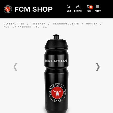
0
Søg
Log ind
kurv
Menu
ULVESHOPPEN
/
TILBEHØR
/
TRÆNINGSUDSTYR
/
UDSTYR
/
FCM DRIKKEDUNK 750 ML.
‹
›