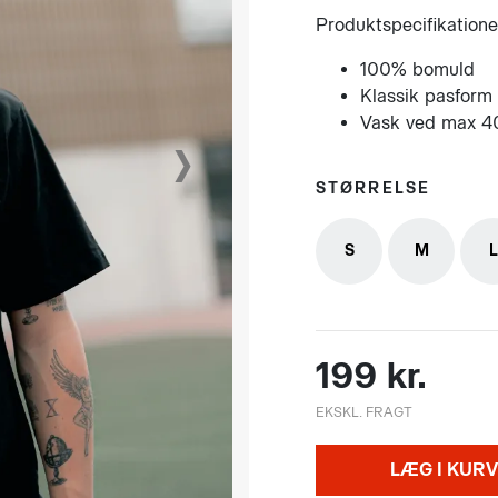
Produktspecifikatione
100% bomuld
Klassik pasform
Vask ved max 4
›
STØRRELSE
S
M
L
199 kr.
EKSKL. FRAGT
LÆG I KURV