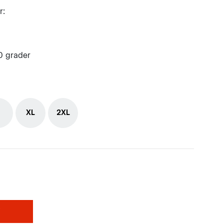
r:
0 grader
XL
2XL