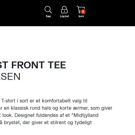
0
Søg
Log ind
kurv
T FRONT TEE
KSEN
-shirt i sort er et komfortabelt valg til
 en klassisk rund hals og korte ærmer, som giver
t look. Designet fuldendes af et “Midtjylland
 brystet, der giver et stilrent og tydeligt