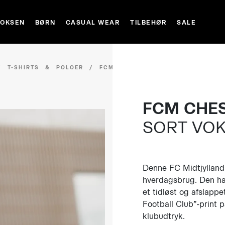
VOKSEN
BØRN
CASUAL WEAR
TILBEHØR
SALE
/
T-SHIRTS & POLOER
/
FCM CHEST
FCM CHES
SORT VO
Denne FC Midtjylland T
hverdagsbrug. Den har
et tidløst og afslappe
Football Club”-print på
klubudtryk.