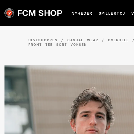
NYHEDER
SPILLERTØJ
ULVESHOPPEN
/
CASUAL WEAR
/
OVERDELE
FRONT TEE SORT VOKSEN