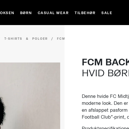
VOKSEN
BØRN
CASUAL WEAR
TILBEHØR
SALE
/
T-SHIRTS & POLOER
/
FCM BACK
FCM BACK
HVID BØ
Denne hvide FC Midtjy
moderne look. Den er
en afslappet pasform 
Football Club”-print, 
Produktspecifikatione