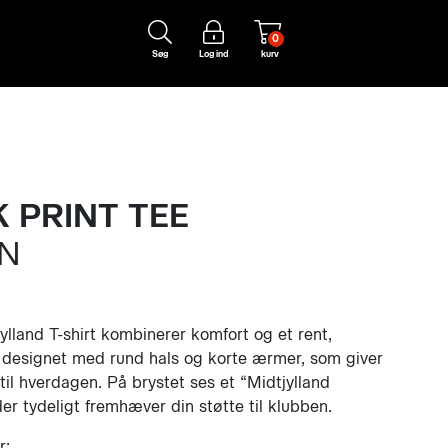
0
Søg
Log ind
kurv
 PRINT TEE
RN
lland T-shirt kombinerer komfort og et rent,
 designet med rund hals og korte ærmer, som giver
til hverdagen. På brystet ses et “Midtjylland
der tydeligt fremhæver din støtte til klubben.
r: