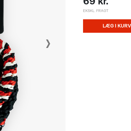
69 kr.
EKSKL. FRAGT
LÆG I KURV
›