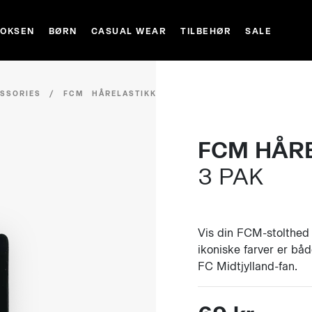
VOKSEN
BØRN
CASUAL WEAR
TILBEHØR
SALE
SSORIES
/
FCM HÅRELASTIKKER 3
FCM HÅR
3 PAK
Vis din FCM-stolthed 
ikoniske farver er bå
FC Midtjylland-fan.