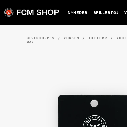
NYHEDER
SPILLERTØJ
ULVESHOPPEN
/
VOKSEN
/
TILBEHØR
/
ACCE
PAK