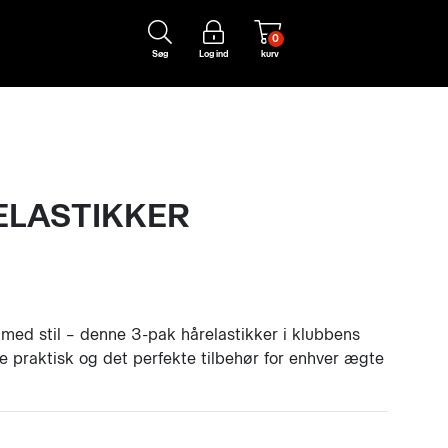
0
Søg
Log ind
kurv
ELASTIKKER
med stil – denne 3-pak hårelastikker i klubbens
de praktisk og det perfekte tilbehør for enhver ægte